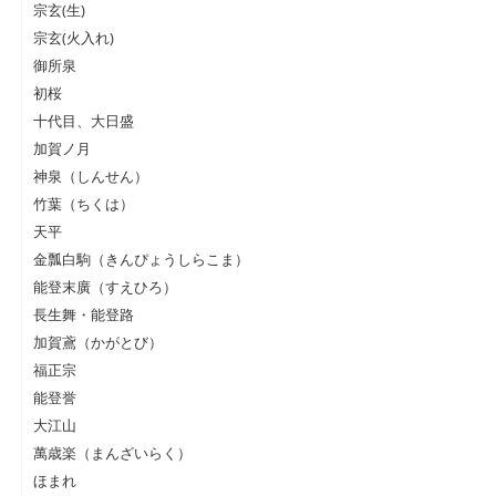
宗玄(生)
宗玄(火入れ)
御所泉
初桜
十代目、大日盛
加賀ノ月
神泉（しんせん）
竹葉（ちくは）
天平
金瓢白駒（きんぴょうしらこま）
能登末廣（すえひろ）
長生舞・能登路
加賀鳶（かがとび）
福正宗
能登誉
大江山
萬歳楽（まんざいらく）
ほまれ