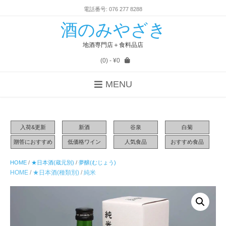
電話番号: 076 277 8288
酒のみやざき
地酒専門店＋食料品店
(0)
- ¥0
MENU
入荷&更新
新酒
谷泉
白菊
贈答におすすめ
低価格ワイン
人気食品
おすすめ食品
HOME
/
★日本酒(蔵元別)
/
夢醸(むじょう)
HOME
/
★日本酒(種類別)
/
純米