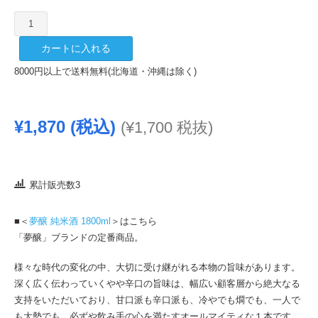
夢
醸
カートに入れる
純
米
8000円以上で送料無料(北海道・沖縄は除く)
酒
720ml
個
¥
1,870
(税込)
(
¥
1,700
税抜)
累計販売数3
■＜
夢醸 純米酒 1800ml
＞はこちら
「夢醸」ブランドの定番商品。
様々な時代の変化の中、大切に受け継がれる本物の旨味があります。
深く広く伝わっていくやや辛口の旨味は、幅広い顧客層から絶大なる
支持をいただいており、甘口派も辛口派も、冷やでも燗でも、一人で
も大勢でも、必ずや飲み手の心を満たすオールマイティな１本です。