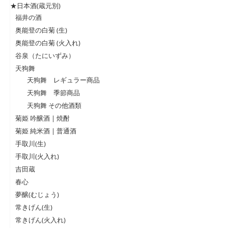
★日本酒(蔵元別)
福井の酒
奥能登の白菊 (生)
奥能登の白菊 (火入れ)
谷泉（たにいずみ）
天狗舞
天狗舞 レギュラー商品
天狗舞 季節商品
天狗舞 その他酒類
菊姫 吟醸酒 | 焼酎
菊姫 純米酒 | 普通酒
手取川(生)
手取川(火入れ)
吉田蔵
春心
夢醸(むじょう)
常きげん(生)
常きげん(火入れ)