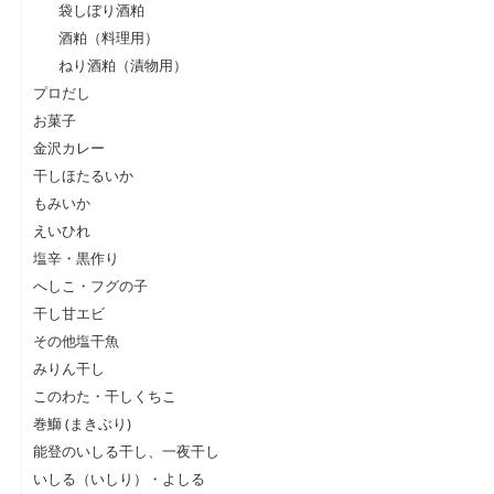
袋しぼり酒粕
酒粕（料理用）
ねり酒粕（漬物用）
プロだし
お菓子
金沢カレー
干しほたるいか
もみいか
えいひれ
塩辛・黒作り
へしこ・フグの子
干し甘エビ
その他塩干魚
みりん干し
このわた・干しくちこ
巻鰤 (まきぶり)
能登のいしる干し、一夜干し
いしる（いしり）・よしる