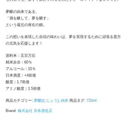
夢醸の由来である、
「酒を醸して、夢を醸す」
という蔵元の座右の銘。
この想いを表現した自信の味わいは、夢を実現するために頑張る貴方
の元気を応援します！
原料米：五百万石
精米歩合：60％
アルコール：15％
日本酒度：+4前後
酸度：1.7前後
アミノ酸度：1.5前後
商品カテゴリー:
夢醸(むじょう)
,
純米
商品タグ:
720ml
Brand:
株式会社 宮本酒造店