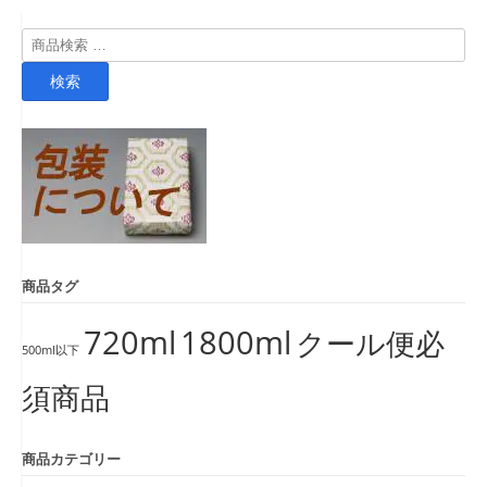
検
索
検索
対
象:
商品タグ
720ml
1800ml
クール便必
500ml以下
須商品
商品カテゴリー