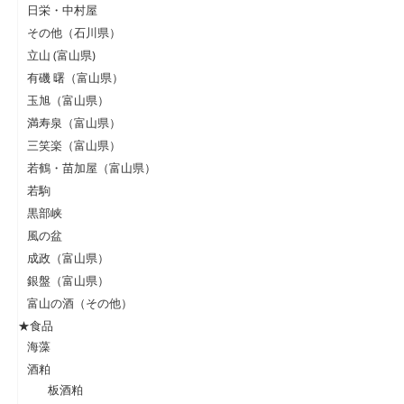
日栄・中村屋
その他（石川県）
立山 (富山県)
有磯 曙（富山県）
玉旭（富山県）
満寿泉（富山県）
三笑楽（富山県）
若鶴・苗加屋（富山県）
若駒
黒部峡
風の盆
成政（富山県）
銀盤（富山県）
富山の酒（その他）
★食品
海藻
酒粕
板酒粕