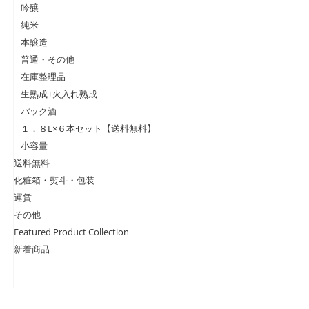
吟醸
純米
本醸造
普通・その他
在庫整理品
生熟成+火入れ熟成
パック酒
１．８L×６本セット【送料無料】
小容量
送料無料
化粧箱・熨斗・包装
運賃
その他
Featured Product Collection
新着商品