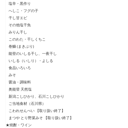
塩辛・黒作り
へしこ・フグの子
干し甘エビ
その他塩干魚
みりん干し
このわた・干しくちこ
巻鰤 (まきぶり)
能登のいしる干し、一夜干し
いしる（いしり）・よしる
食品いろいろ
みそ
醤油・調味料
奥能登 天然塩
新潟こしひかり、石川こしひかり
ご当地食材（石川県）
こわれせんべい 【取り扱い終了】
まつや とり野菜みそ 【取り扱い終了】
★焼酎・ワイン