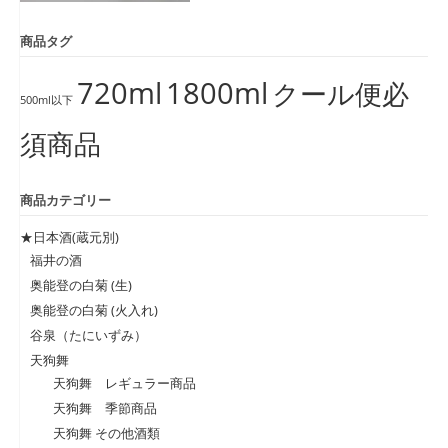
商品タグ
720ml
1800ml
クール便必
500ml以下
須商品
商品カテゴリー
★日本酒(蔵元別)
福井の酒
奥能登の白菊 (生)
奥能登の白菊 (火入れ)
谷泉（たにいずみ）
天狗舞
天狗舞 レギュラー商品
天狗舞 季節商品
天狗舞 その他酒類