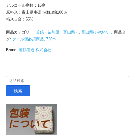
アルコール度数：16度
原料米：富山県南砺市雄山錦100％
精米歩合：55%
商品カテゴリー:
若鶴・苗加屋（富山県）
,
富山県ひやおろし
商品タ
グ:
クール便必須商品
,
720ml
Brand:
若鶴酒造 株式会社
検
索
検索
対
象: