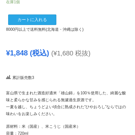
在庫1個
苗
カートに入れる
加
8000円以上で送料無料(北海道・沖縄は除く)
屋
ひ
や
¥
1,848
(税込)
(
¥
1,680
税抜)
お
ろ
し
720ml
累計販売数3
(2024.8)
個
富山県で生まれた酒造好適米「雄山錦」を100％使用した、綺麗な酸
味と柔らかな甘みを感じられる無濾過生原酒です。
一夏を越し、ちょうどよい頃合に熟成された“ひやおろし”ならではの
味わいをお楽しみください。
原材料：米（国産）、米こうじ（国産米）
容量：720ml