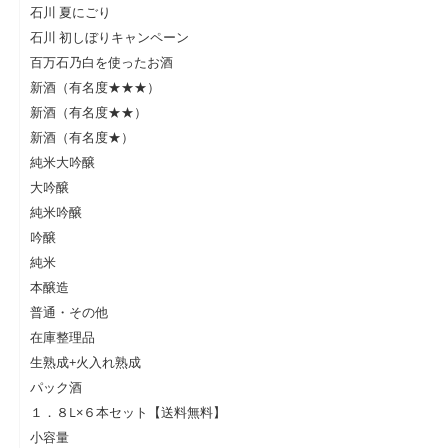
石川 夏にごり
石川 初しぼりキャンペーン
百万石乃白を使ったお酒
新酒（有名度★★★）
新酒（有名度★★）
新酒（有名度★）
純米大吟醸
大吟醸
純米吟醸
吟醸
純米
本醸造
普通・その他
在庫整理品
生熟成+火入れ熟成
パック酒
１．８L×６本セット【送料無料】
小容量