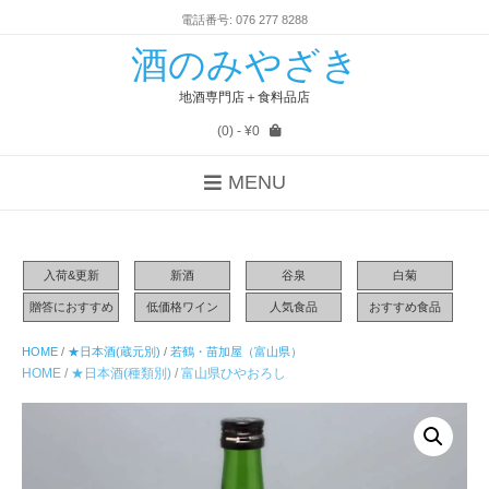
電話番号: 076 277 8288
酒のみやざき
地酒専門店＋食料品店
(0)
- ¥0
MENU
入荷&更新
新酒
谷泉
白菊
贈答におすすめ
低価格ワイン
人気食品
おすすめ食品
HOME
/
★日本酒(蔵元別)
/
若鶴・苗加屋（富山県）
HOME
/
★日本酒(種類別)
/
富山県ひやおろし