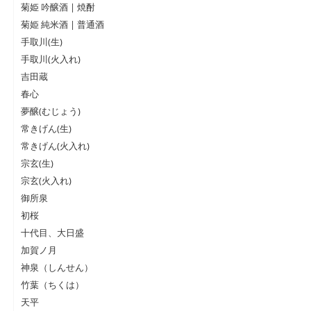
菊姫 吟醸酒 | 焼酎
菊姫 純米酒 | 普通酒
手取川(生)
手取川(火入れ)
吉田蔵
春心
夢醸(むじょう)
常きげん(生)
常きげん(火入れ)
宗玄(生)
宗玄(火入れ)
御所泉
初桜
十代目、大日盛
加賀ノ月
神泉（しんせん）
竹葉（ちくは）
天平