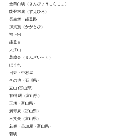
金瓢白駒（きんぴょうしらこま）
能登末廣（すえひろ）
長生舞・能登路
加賀鳶（かがとび）
福正宗
能登誉
大江山
萬歳楽（まんざいらく）
ほまれ
日栄・中村屋
その他（石川県）
立山 (富山県)
有磯 曙（富山県）
玉旭（富山県）
満寿泉（富山県）
三笑楽（富山県）
若鶴・苗加屋（富山県）
若駒