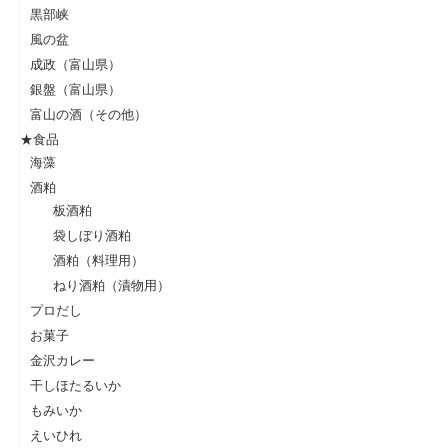
黒部峡
風の盆
成政（富山県）
銀盤（富山県）
富山の酒（その他）
★食品
海藻
酒粕
板酒粕
袋しぼり酒粕
酒粕（料理用）
ねり酒粕（漬物用）
プロだし
お菓子
金沢カレー
干しほたるいか
もみいか
えいひれ