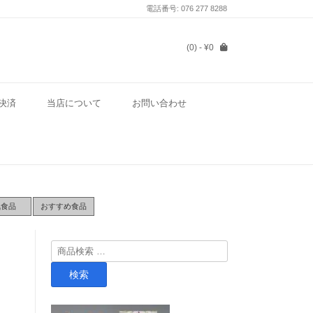
電話番号: 076 277 8288
(0)
- ¥0
決済
当店について
お問い合わせ
気食品
おすすめ食品
検
索
検索
対
象: