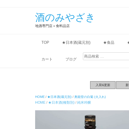
酒のみやざき
地酒専門店＋食料品店
TOP
★日本酒(蔵元別)
★食品
検
索
カート
ブログ
対
象:
入荷&更新
新
HOME
/
★日本酒(蔵元別)
/
奥能登の白菊 (火入れ)
HOME
/
★日本酒(種類別)
/
純米吟醸