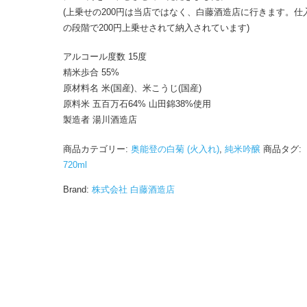
(上乗せの200円は当店ではなく、白藤酒造店に行きます。仕
の段階で200円上乗せされて納入されています)
アルコール度数 15度
精米歩合 55%
原材料名 米(国産)、米こうじ(国産)
原料米 五百万石64% 山田錦38%使用
製造者 湯川酒造店
商品カテゴリー:
奥能登の白菊 (火入れ)
,
純米吟醸
商品タグ:
720ml
Brand:
株式会社 白藤酒造店