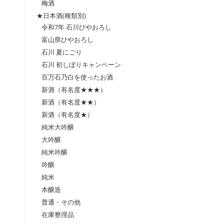
梅酒
★日本酒(種類別)
令和7年 石川ひやおろし
富山県ひやおろし
石川 夏にごり
石川 初しぼりキャンペーン
百万石乃白を使ったお酒
新酒（有名度★★★）
新酒（有名度★★）
新酒（有名度★）
純米大吟醸
大吟醸
純米吟醸
吟醸
純米
本醸造
普通・その他
在庫整理品