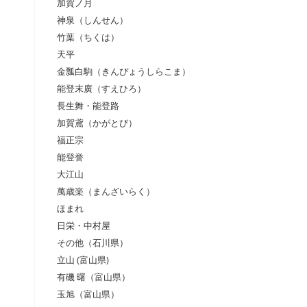
加賀ノ月
神泉（しんせん）
竹葉（ちくは）
天平
金瓢白駒（きんぴょうしらこま）
能登末廣（すえひろ）
長生舞・能登路
加賀鳶（かがとび）
福正宗
能登誉
大江山
萬歳楽（まんざいらく）
ほまれ
日栄・中村屋
その他（石川県）
立山 (富山県)
有磯 曙（富山県）
玉旭（富山県）