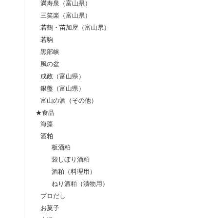
満寿泉（富山県）
三笑楽（富山県）
若鶴・苗加屋（富山県）
若駒
黒部峡
風の盆
成政（富山県）
銀盤（富山県）
富山の酒（その他）
★食品
海藻
酒粕
板酒粕
袋しぼり酒粕
酒粕（料理用）
ねり酒粕（漬物用）
プロだし
お菓子