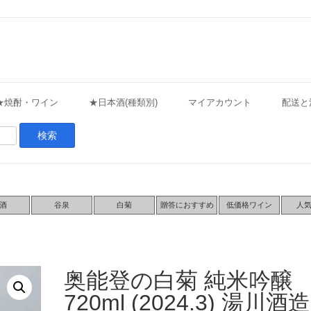
★焼酎・ワイン
★日本酒(種類別)
マイアカウント
配送と
酒
谷泉
白菊
贈答におすすめ
低価格ワイン
人
奥能登の白菊 純米吟醸
720ml (2024.3) 湯川酒造