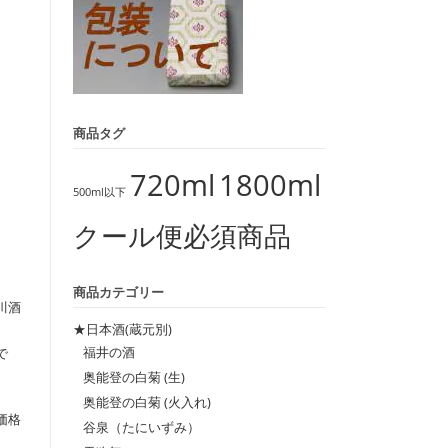
商品タグ
720ml
1800ml
500ml以下
クール便必須商品
商品カテゴリー
川酒
★日本酒(蔵元別)
福井の酒
で
奥能登の白菊 (生)
奥能登の白菊 (火入れ)
価格
谷泉（たにいずみ）