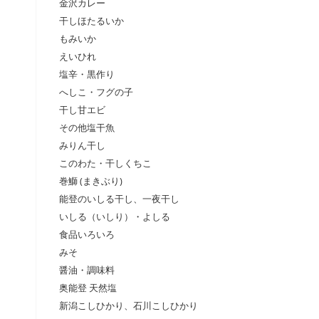
金沢カレー
干しほたるいか
もみいか
えいひれ
塩辛・黒作り
へしこ・フグの子
干し甘エビ
その他塩干魚
みりん干し
このわた・干しくちこ
巻鰤 (まきぶり)
能登のいしる干し、一夜干し
いしる（いしり）・よしる
食品いろいろ
みそ
醤油・調味料
奥能登 天然塩
新潟こしひかり、石川こしひかり