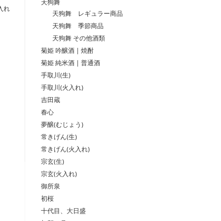
天狗舞
入れ
天狗舞 レギュラー商品
天狗舞 季節商品
天狗舞 その他酒類
菊姫 吟醸酒 | 焼酎
菊姫 純米酒 | 普通酒
手取川(生)
手取川(火入れ)
吉田蔵
春心
夢醸(むじょう)
常きげん(生)
常きげん(火入れ)
宗玄(生)
宗玄(火入れ)
御所泉
初桜
十代目、大日盛