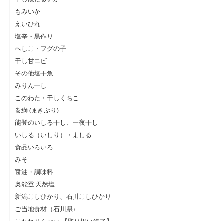
もみいか
えいひれ
塩辛・黒作り
へしこ・フグの子
干し甘エビ
その他塩干魚
みりん干し
このわた・干しくちこ
巻鰤 (まきぶり)
能登のいしる干し、一夜干し
いしる（いしり）・よしる
食品いろいろ
みそ
醤油・調味料
奥能登 天然塩
新潟こしひかり、石川こしひかり
ご当地食材（石川県）