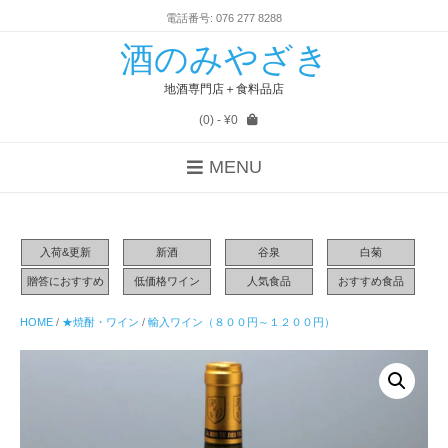
電話番号: 076 277 8288
酒のみやざき
地酒専門店＋食料品店
(0)
- ¥0
MENU
入荷&更新
新酒
谷泉
白菊
贈答におすすめ
低価格ワイン
人気食品
おすすめ食品
HOME
/
★焼酎・ワイン
/
輸入ワイン（８００円～１２００円）