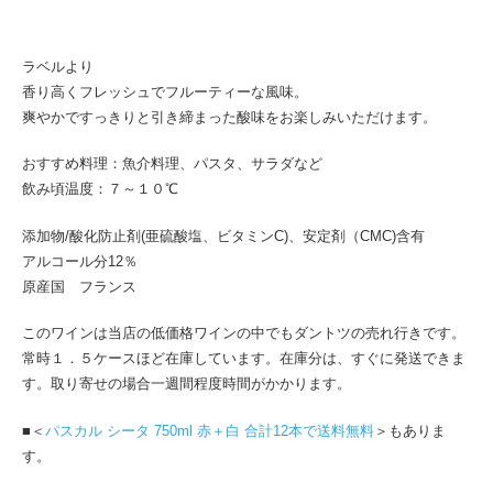
ラ
ン
NV
ラベルより
750ml
香り高くフレッシュでフルーティーな風味。
PASCAL
爽やかですっきりと引き締まった酸味をお楽しみいただけます。
SITA
個
おすすめ料理：魚介料理、パスタ、サラダなど
飲み頃温度：７～１０℃
添加物/酸化防止剤(亜硫酸塩、ビタミンC)、安定剤（CMC)含有
アルコール分12％
原産国 フランス
このワインは当店の低価格ワインの中でもダントツの売れ行きです。
常時１．５ケースほど在庫しています。在庫分は、すぐに発送できま
す。取り寄せの場合一週間程度時間がかかります。
■＜
パスカル シータ 750ml 赤＋白 合計12本で送料無料
＞もありま
す。