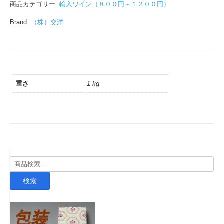
商品カテゴリー:
輸入ワイン（８００円～１２００円）
Brand:
（株）交洋
重さ
1 kg
検
索
検索
対
象: