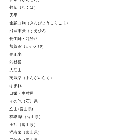
竹葉（ちくは）
天平
金瓢白駒（きんぴょうしらこま）
能登末廣（すえひろ）
長生舞・能登路
加賀鳶（かがとび）
福正宗
能登誉
大江山
萬歳楽（まんざいらく）
ほまれ
日栄・中村屋
その他（石川県）
立山 (富山県)
有磯 曙（富山県）
玉旭（富山県）
満寿泉（富山県）