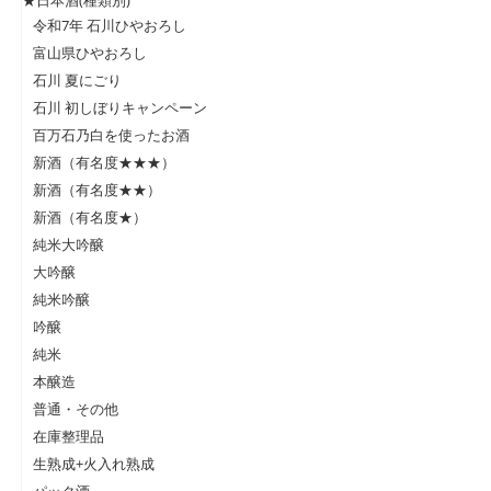
★日本酒(種類別)
令和7年 石川ひやおろし
富山県ひやおろし
石川 夏にごり
石川 初しぼりキャンペーン
百万石乃白を使ったお酒
新酒（有名度★★★）
新酒（有名度★★）
新酒（有名度★）
純米大吟醸
大吟醸
純米吟醸
吟醸
純米
本醸造
普通・その他
在庫整理品
生熟成+火入れ熟成