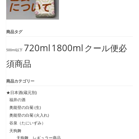
商品タグ
720ml
1800ml
クール便必
500ml以下
須商品
商品カテゴリー
★日本酒(蔵元別)
福井の酒
奥能登の白菊 (生)
奥能登の白菊 (火入れ)
谷泉（たにいずみ）
天狗舞
天狗舞 レギュラー商品