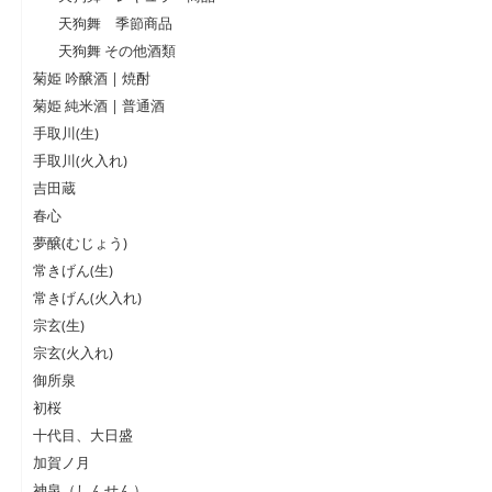
天狗舞 季節商品
天狗舞 その他酒類
菊姫 吟醸酒 | 焼酎
菊姫 純米酒 | 普通酒
手取川(生)
手取川(火入れ)
吉田蔵
春心
夢醸(むじょう)
常きげん(生)
常きげん(火入れ)
宗玄(生)
宗玄(火入れ)
御所泉
初桜
十代目、大日盛
加賀ノ月
神泉（しんせん）