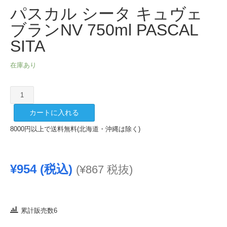
パスカル シータ キュヴェ
ブランNV 750ml PASCAL
SITA
在庫あり
パ
ス
カートに入れる
カ
ル
8000円以上で送料無料(北海道・沖縄は除く)
シ
ー
タ
¥
954
(税込)
(
¥
867
税抜)
キ
ュ
ヴ
ェ
累計販売数6
ブ