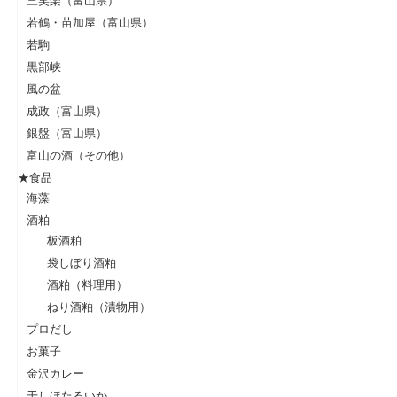
三笑楽（富山県）
若鶴・苗加屋（富山県）
若駒
黒部峡
風の盆
成政（富山県）
銀盤（富山県）
富山の酒（その他）
★食品
海藻
酒粕
板酒粕
袋しぼり酒粕
酒粕（料理用）
ねり酒粕（漬物用）
プロだし
お菓子
金沢カレー
干しほたるいか