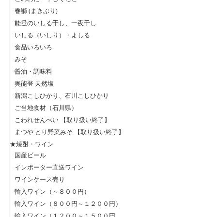
巻鰤 (まきぶり)
能登のいしる干し、一夜干し
いしる（いしり）・よしる
食品いろいろ
みそ
醤油・調味料
奥能登 天然塩
新潟こしひかり、石川こしひかり
ご当地食材（石川県）
こわれせんべい 【取り扱い終了】
まつや とり野菜みそ 【取り扱い終了】
★焼酎・ワイン
国産ビール
インポーター直送ワイン
ワインケース売り
輸入ワイン（～８００円）
輸入ワイン（８００円～１２００円）
輸入ワイン（１２００～１５００円