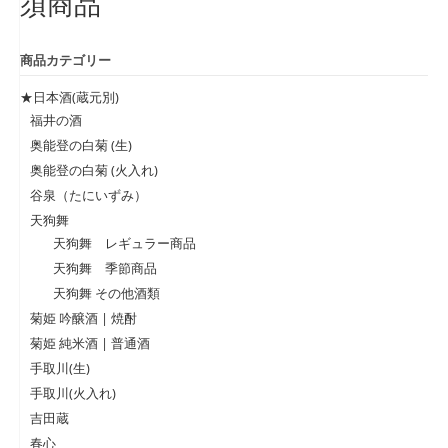
須商品
商品カテゴリー
★日本酒(蔵元別)
福井の酒
奥能登の白菊 (生)
奥能登の白菊 (火入れ)
谷泉（たにいずみ）
天狗舞
天狗舞 レギュラー商品
天狗舞 季節商品
天狗舞 その他酒類
菊姫 吟醸酒 | 焼酎
菊姫 純米酒 | 普通酒
手取川(生)
手取川(火入れ)
吉田蔵
春心