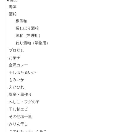
海藻
酒粕
板酒粕
袋しぼり酒粕
酒粕（料理用）
ねり酒粕（漬物用）
プロだし
お菓子
金沢カレー
干しほたるいか
もみいか
えいひれ
塩辛・黒作り
へしこ・フグの子
干し甘エビ
その他塩干魚
みりん干し
このわた・干しくちこ