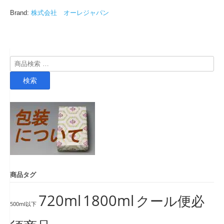
Brand:
株式会社 オーレジャパン
検
索
検索
対
象:
商品タグ
720ml
1800ml
クール便必
500ml以下