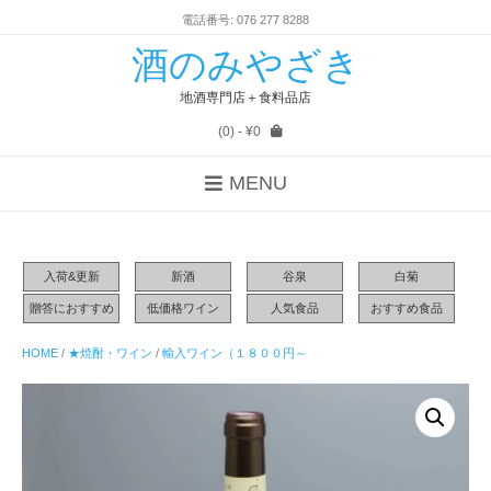
電話番号: 076 277 8288
酒のみやざき
地酒専門店＋食料品店
(0)
- ¥0
MENU
入荷&更新
新酒
谷泉
白菊
贈答におすすめ
低価格ワイン
人気食品
おすすめ食品
HOME
/
★焼酎・ワイン
/
輸入ワイン（１８００円～