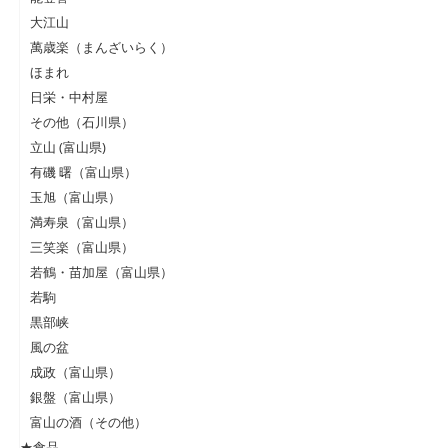
大江山
萬歳楽（まんざいらく）
ほまれ
日栄・中村屋
その他（石川県）
立山 (富山県)
有磯 曙（富山県）
玉旭（富山県）
満寿泉（富山県）
三笑楽（富山県）
若鶴・苗加屋（富山県）
若駒
黒部峡
風の盆
成政（富山県）
銀盤（富山県）
富山の酒（その他）
★食品