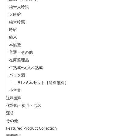
純米大吟醸
大吟醸
純米吟醸
吟醸
純米
本醸造
普通・その他
在庫整理品
生熟成+火入れ熟成
パック酒
１．８L×６本セット【送料無料】
小容量
送料無料
化粧箱・熨斗・包装
運賃
その他
Featured Product Collection
新着商品