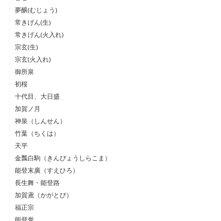
夢醸(むじょう)
常きげん(生)
常きげん(火入れ)
宗玄(生)
宗玄(火入れ)
御所泉
初桜
十代目、大日盛
加賀ノ月
神泉（しんせん）
竹葉（ちくは）
天平
金瓢白駒（きんぴょうしらこま）
能登末廣（すえひろ）
長生舞・能登路
加賀鳶（かがとび）
福正宗
能登誉