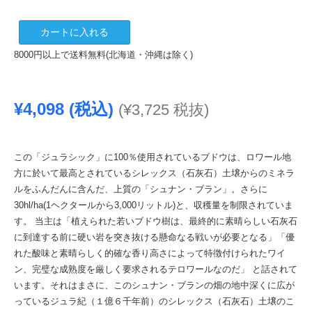
ソ
カートに入れる
ミ
8000円以上で送料無料(北海道・沖縄は除く)
ュ
ー
ル
¥
4,098
(税込)
(
¥
3,725
税抜)
ブ
ラ
ン
ジ
この「ジュラシック」に100％使用されているブドウは、ロワール地
ュ
方に於いて最高とされているシレックス（石灰石）土壌からのミネラ
ラ
ルをふんだんに含んだ、上質の「シュナン・ブラン」。さらに
シ
30hl/ha(1ヘクタールから3,000リットル)と、収穫量を制限されていま
ッ
す。 当主は「植えられた若いブドウ樹は、最終的に素晴らしい石灰石
ク
に到達する前に硬い岩を突き抜ける懸命なる戦いが必要となる」「優
2019
れた酸味と素晴らしく的確な香り高さによって特徴付けられたワイ
750ml
ン、完璧な成熟度を厳しく要求されるテロワールなのだ」 と話されて
個
います。それはまさに、このシュナン・ブランの畑の地中深くに広が
っているジュラ紀（１億６千年前）のシレックス（石灰石）土壌のこ