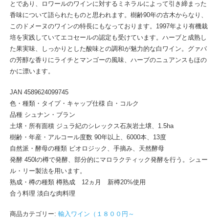
とであり、ロワールのワインに対するミネラルによって引き締まった
香味について語られたものと思われます。樹齢90年の古木からなり、
このドメーヌのワインの特長にもなっております。1997年より有機栽
培を実践していてエコセールの認定も受けています。ハーブと成熟し
た果実味、しっかりとした酸味との調和が魅力的な白ワイン。グァバ
の芳醇な香りにライチとマンゴーの風味、ハーブのニュアンスもほの
かに漂います。
JAN 4589624099745
色・種類・タイプ・キャップ仕様 白・コルク
品種 シュナン・ブラン
土壌・所有面積 ジュラ紀のシレックス石灰岩土壌、1.5ha
樹齢・年産・アルコール度数 90年以上、6000本、13度
自然派・酵母の種類 ビオロジック、手摘み、天然酵母
発酵 450lの樽で発酵、部分的にマロラクティック発酵を行う。シュー
ル・リー製法を用います。
熟成・樽の種類 樽熟成 12ヵ月 新樽20%使用
合う料理 淡白な肉料理
商品カテゴリー:
輸入ワイン（１８００円～