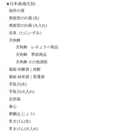
★日本酒(蔵元別)
福井の酒
奥能登の白菊 (生)
奥能登の白菊 (火入れ)
谷泉（たにいずみ）
天狗舞
天狗舞 レギュラー商品
天狗舞 季節商品
天狗舞 その他酒類
菊姫 吟醸酒 | 焼酎
菊姫 純米酒 | 普通酒
手取川(生)
手取川(火入れ)
吉田蔵
春心
夢醸(むじょう)
常きげん(生)
常きげん(火入れ)