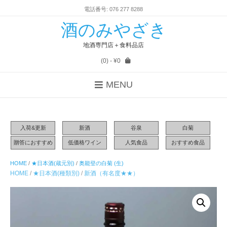
電話番号: 076 277 8288
酒のみやざき
地酒専門店＋食料品店
(0)
- ¥0
MENU
入荷&更新
新酒
谷泉
白菊
贈答におすすめ
低価格ワイン
人気食品
おすすめ食品
HOME
/
★日本酒(蔵元別)
/
奥能登の白菊 (生)
HOME
/
★日本酒(種類別)
/
新酒（有名度★★）