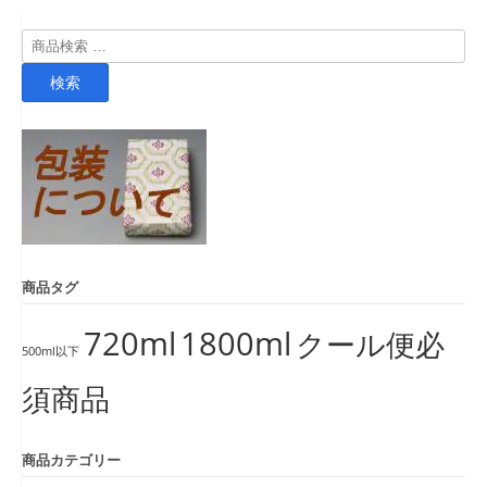
検
索
検索
対
象:
商品タグ
720ml
1800ml
クール便必
500ml以下
須商品
商品カテゴリー