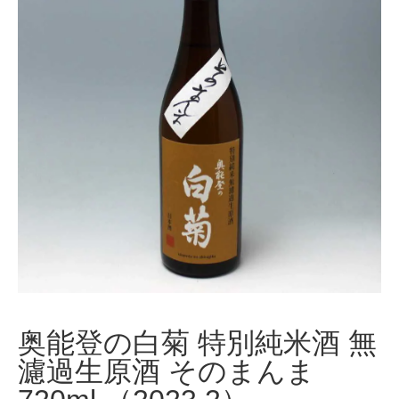
奥能登の白菊 特別純米酒 無
濾過生原酒 そのまんま