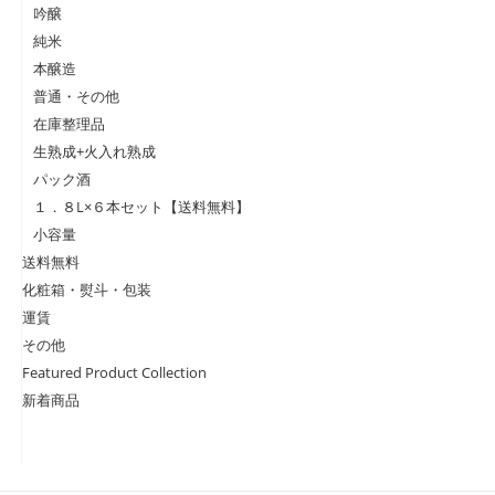
吟醸
純米
本醸造
普通・その他
在庫整理品
生熟成+火入れ熟成
パック酒
１．８L×６本セット【送料無料】
小容量
送料無料
化粧箱・熨斗・包装
運賃
その他
Featured Product Collection
新着商品