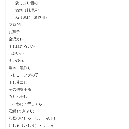
袋しぼり酒粕
酒粕（料理用）
ねり酒粕（漬物用）
プロだし
お菓子
金沢カレー
干しほたるいか
もみいか
えいひれ
塩辛・黒作り
へしこ・フグの子
干し甘エビ
その他塩干魚
みりん干し
このわた・干しくちこ
巻鰤 (まきぶり)
能登のいしる干し、一夜干し
いしる（いしり）・よしる