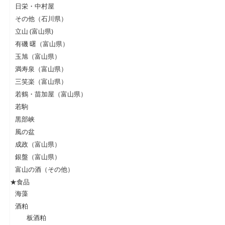
日栄・中村屋
その他（石川県）
立山 (富山県)
有磯 曙（富山県）
玉旭（富山県）
満寿泉（富山県）
三笑楽（富山県）
若鶴・苗加屋（富山県）
若駒
黒部峡
風の盆
成政（富山県）
銀盤（富山県）
富山の酒（その他）
★食品
海藻
酒粕
板酒粕