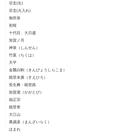
宗玄(生)
宗玄(火入れ)
御所泉
初桜
十代目、大日盛
加賀ノ月
神泉（しんせん）
竹葉（ちくは）
天平
金瓢白駒（きんぴょうしらこま）
能登末廣（すえひろ）
長生舞・能登路
加賀鳶（かがとび）
福正宗
能登誉
大江山
萬歳楽（まんざいらく）
ほまれ