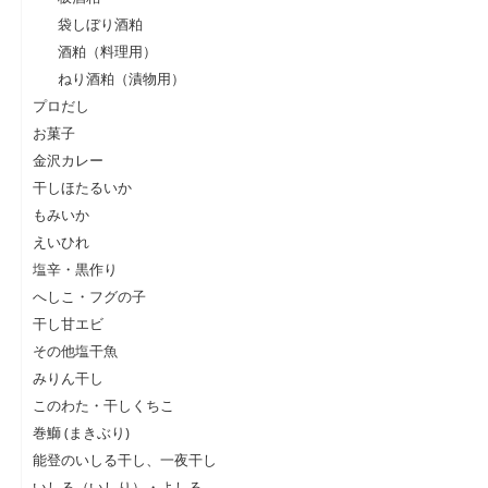
袋しぼり酒粕
酒粕（料理用）
ねり酒粕（漬物用）
プロだし
お菓子
金沢カレー
干しほたるいか
もみいか
えいひれ
塩辛・黒作り
へしこ・フグの子
干し甘エビ
その他塩干魚
みりん干し
このわた・干しくちこ
巻鰤 (まきぶり)
能登のいしる干し、一夜干し
いしる（いしり）・よしる