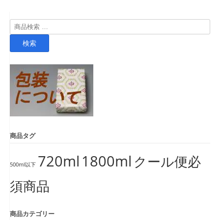
検
索
検索
対
象:
商品タグ
720ml
1800ml
クール便必
500ml以下
須商品
商品カテゴリー