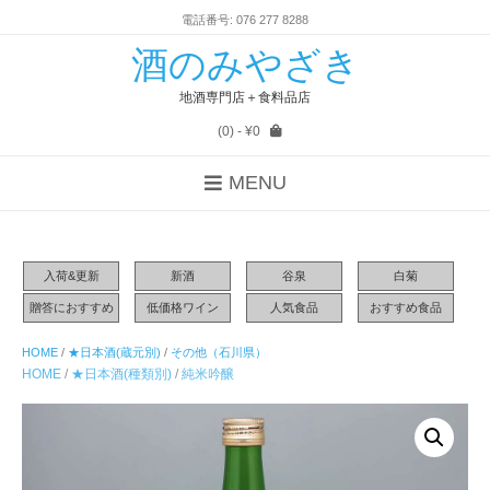
電話番号: 076 277 8288
酒のみやざき
地酒専門店＋食料品店
(0)
- ¥0
MENU
入荷&更新
新酒
谷泉
白菊
贈答におすすめ
低価格ワイン
人気食品
おすすめ食品
HOME
/
★日本酒(蔵元別)
/
その他（石川県）
HOME
/
★日本酒(種類別)
/
純米吟醸