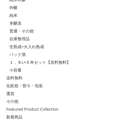
吟醸
純米
本醸造
普通・その他
在庫整理品
生熟成+火入れ熟成
パック酒
１．８L×６本セット【送料無料】
小容量
送料無料
化粧箱・熨斗・包装
運賃
その他
Featured Product Collection
新着商品