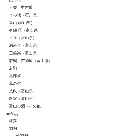
日栄・中村屋
その他（石川県）
立山 (富山県)
有磯 曙（富山県）
玉旭（富山県）
満寿泉（富山県）
三笑楽（富山県）
若鶴・苗加屋（富山県）
若駒
黒部峡
風の盆
成政（富山県）
銀盤（富山県）
富山の酒（その他）
★食品
海藻
酒粕
板酒粕