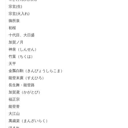
宗玄(生)
宗玄(火入れ)
御所泉
初桜
十代目、大日盛
加賀ノ月
神泉（しんせん）
竹葉（ちくは）
天平
金瓢白駒（きんぴょうしらこま）
能登末廣（すえひろ）
長生舞・能登路
加賀鳶（かがとび）
福正宗
能登誉
大江山
萬歳楽（まんざいらく）
ほまれ