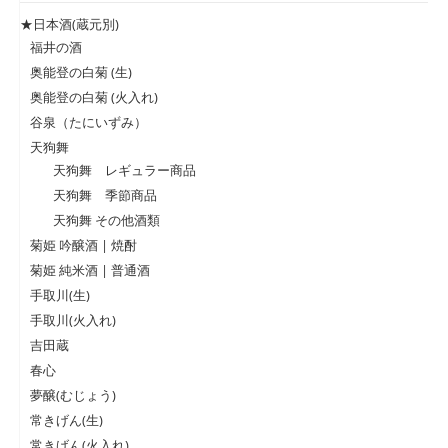
★日本酒(蔵元別)
福井の酒
奥能登の白菊 (生)
奥能登の白菊 (火入れ)
谷泉（たにいずみ）
天狗舞
天狗舞 レギュラー商品
天狗舞 季節商品
天狗舞 その他酒類
菊姫 吟醸酒 | 焼酎
菊姫 純米酒 | 普通酒
手取川(生)
手取川(火入れ)
吉田蔵
春心
夢醸(むじょう)
常きげん(生)
常きげん(火入れ)