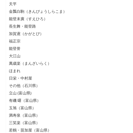
天平
金瓢白駒（きんぴょうしらこま）
能登末廣（すえひろ）
長生舞・能登路
加賀鳶（かがとび）
福正宗
能登誉
大江山
萬歳楽（まんざいらく）
ほまれ
日栄・中村屋
その他（石川県）
立山 (富山県)
有磯 曙（富山県）
玉旭（富山県）
満寿泉（富山県）
三笑楽（富山県）
若鶴・苗加屋（富山県）