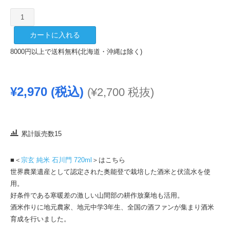
宗
玄
カートに入れる
純
米
8000円以上で送料無料(北海道・沖縄は除く)
石
川
門
¥
2,970
(税込)
(
¥
2,700
税抜)
1800ml
個
累計販売数15
■＜
宗玄 純米 石川門 720ml
＞はこちら
世界農業遺産として認定された奥能登で栽培した酒米と伏流水を使
用。
好条件である寒暖差の激しい山間部の耕作放棄地も活用。
酒米作りに地元農家、地元中学3年生、全国の酒ファンが集まり酒米
育成を行いました。