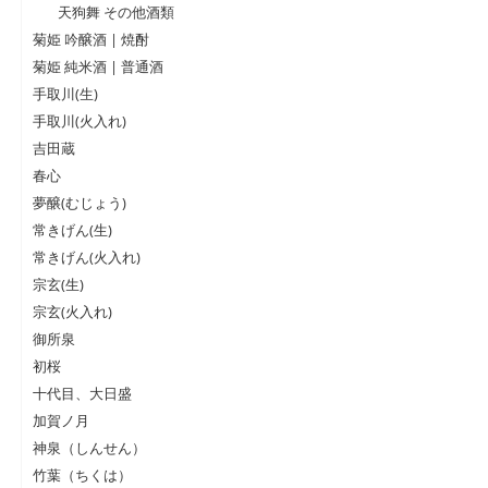
天狗舞 その他酒類
菊姫 吟醸酒 | 焼酎
菊姫 純米酒 | 普通酒
手取川(生)
手取川(火入れ)
吉田蔵
春心
夢醸(むじょう)
常きげん(生)
常きげん(火入れ)
宗玄(生)
宗玄(火入れ)
御所泉
初桜
十代目、大日盛
加賀ノ月
神泉（しんせん）
竹葉（ちくは）