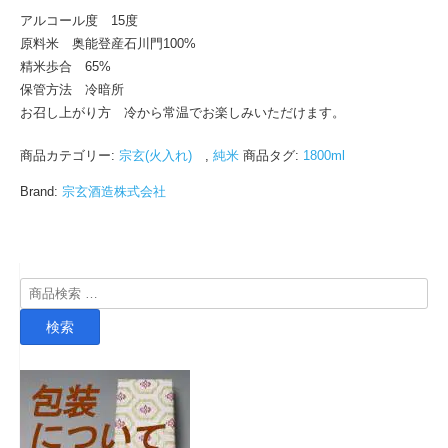
アルコール度 15度
原料米 奥能登産石川門100%
精米歩合 65%
保管方法 冷暗所
お召し上がり方 冷から常温でお楽しみいただけます。
商品カテゴリー:
宗玄(火入れ)
,
純米
商品タグ:
1800ml
Brand:
宗玄酒造株式会社
検
索
検索
対
象: