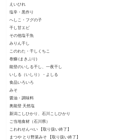
えいひれ
塩辛・黒作り
へしこ・フグの子
干し甘エビ
その他塩干魚
みりん干し
このわた・干しくちこ
巻鰤 (まきぶり)
能登のいしる干し、一夜干し
いしる（いしり）・よしる
食品いろいろ
みそ
醤油・調味料
奥能登 天然塩
新潟こしひかり、石川こしひかり
ご当地食材（石川県）
こわれせんべい 【取り扱い終了】
まつや とり野菜みそ 【取り扱い終了】