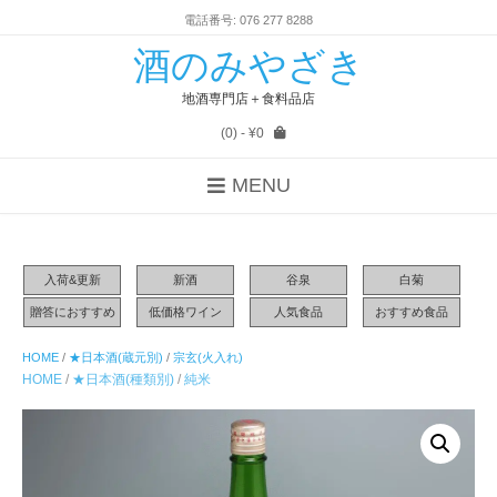
電話番号: 076 277 8288
酒のみやざき
地酒専門店＋食料品店
(0)
- ¥0
MENU
入荷&更新
新酒
谷泉
白菊
贈答におすすめ
低価格ワイン
人気食品
おすすめ食品
HOME
/
★日本酒(蔵元別)
/
宗玄(火入れ)
HOME
/
★日本酒(種類別)
/
純米