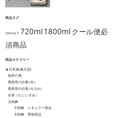
商品タグ
720ml
1800ml
クール便必
500ml以下
須商品
商品カテゴリー
★日本酒(蔵元別)
福井の酒
奥能登の白菊 (生)
奥能登の白菊 (火入れ)
谷泉（たにいずみ）
天狗舞
天狗舞 レギュラー商品
天狗舞 季節商品