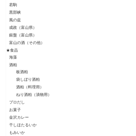
若駒
黒部峡
風の盆
成政（富山県）
銀盤（富山県）
富山の酒（その他）
★食品
海藻
酒粕
板酒粕
袋しぼり酒粕
酒粕（料理用）
ねり酒粕（漬物用）
プロだし
お菓子
金沢カレー
干しほたるいか
もみいか