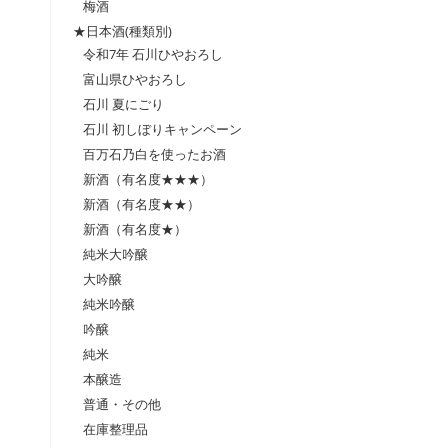
梅酒
★日本酒(種類別)
令和7年 石川ひやおろし
富山県ひやおろし
石川 夏にごり
石川 初しぼりキャンペーン
百万石乃白を使ったお酒
新酒（有名度★★★）
新酒（有名度★★）
新酒（有名度★）
純米大吟醸
大吟醸
純米吟醸
吟醸
純米
本醸造
普通・その他
在庫整理品