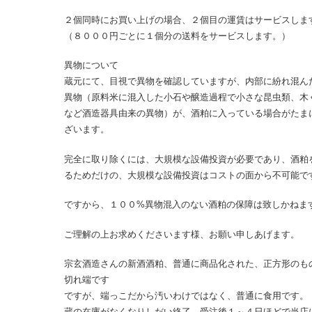
２個同時にお買い上げの場合、２個目の運賃はサービスしま
（８０００円ごとに１個分の送料をサービスします。）
異物について
蔵元にて、目視で異物を確認していますが、内部に紛れ混ん
異物（原料米に混入した小石や醸造過程で小さな昆虫類、木
など酒造器具由来の異物）が、酒粕に入っている場合がたま
ざいます。
完全に取り除くには、大規模な設備投資が必要であり、酒粕
るためだけの、大規模な設備投資はコストの面から不可能で
ですから、１００%異物混入のない酒粕の保障は致しかねま
ご理解の上お求めくださいます様、お願い申しあげます。
宗玄酒造さんの新酒酒粕、普通に商品化された、正方形のも
切れ端です
ですが、端っこだから汚いわけではなく、普通に食用です。
蔵の在庫がなくなりしだい終了、受注後１～４日ほどで当店