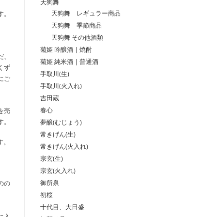
天狗舞
天狗舞 レギュラー商品
す。
天狗舞 季節商品
天狗舞 その他酒類
菊姫 吟醸酒 | 焼酎
だ、
菊姫 純米酒 | 普通酒
くず
手取川(生)
にご
手取川(火入れ)
吉田蔵
春心
を売
夢醸(むじょう)
す。
常きげん(生)
す。
常きげん(火入れ)
宗玄(生)
宗玄(火入れ)
御所泉
のの
初桜
十代目、大日盛
に入