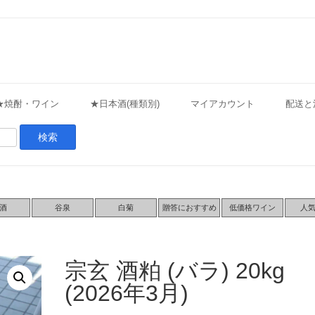
★焼酎・ワイン
★日本酒(種類別)
マイアカウント
配送と
酒
谷泉
白菊
贈答におすすめ
低価格ワイン
人
宗玄 酒粕 (バラ) 20kg
(2026年3月)