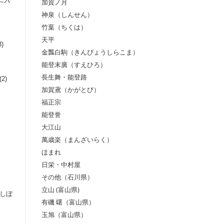
加賀ノ月
神泉（しんせん）
竹葉（ちくは）
天平
3)
金瓢白駒（きんぴょうしらこま）
能登末廣（すえひろ）
長生舞・能登路
(2)
加賀鳶（かがとび）
福正宗
能登誉
大江山
萬歳楽（まんざいらく）
ほまれ
日栄・中村屋
その他（石川県）
立山 (富山県)
←しぼ
有磯 曙（富山県）
玉旭（富山県）