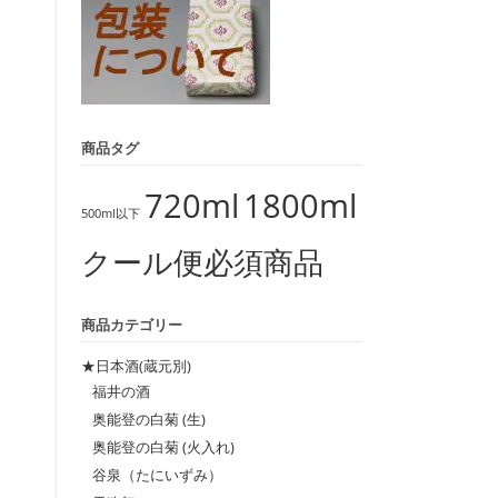
商品タグ
720ml
1800ml
500ml以下
クール便必須商品
商品カテゴリー
★日本酒(蔵元別)
福井の酒
奥能登の白菊 (生)
奥能登の白菊 (火入れ)
谷泉（たにいずみ）