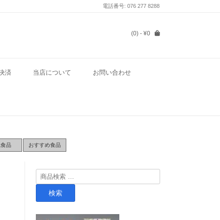
電話番号: 076 277 8288
(0)
- ¥0
決済
当店について
お問い合わせ
気食品
おすすめ食品
検
索
検索
対
象: