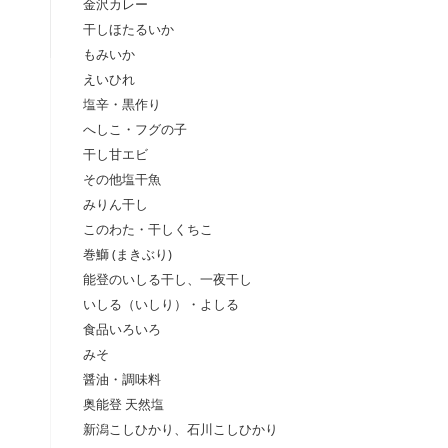
金沢カレー
干しほたるいか
もみいか
えいひれ
塩辛・黒作り
へしこ・フグの子
干し甘エビ
その他塩干魚
みりん干し
このわた・干しくちこ
巻鰤 (まきぶり)
能登のいしる干し、一夜干し
いしる（いしり）・よしる
食品いろいろ
みそ
醤油・調味料
奥能登 天然塩
新潟こしひかり、石川こしひかり