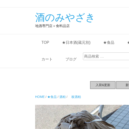
酒のみやざき
地酒専門店＋食料品店
TOP
★日本酒(蔵元別)
★食品
検
索
カート
ブログ
対
象:
入荷&更新
新
HOME
/
★食品
/
酒粕
/
板酒粕