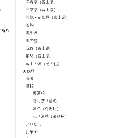
満寿泉（富山県）
三笑楽（富山県）
３）
若鶴・苗加屋（富山県）
若駒
8(3)
黒部峡
風の盆
成政（富山県）
銀盤（富山県）
富山の酒（その他）
★食品
海藻
酒粕
板酒粕
袋しぼり酒粕
酒粕（料理用）
ねり酒粕（漬物用）
）
プロだし
お菓子