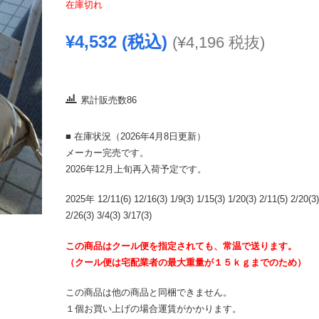
在庫切れ
¥
4,532
(税込)
(
¥
4,196
税抜)
累計販売数86
■ 在庫状況（2026年4月8日更新）
メーカー完売です。
2026年12月上旬再入荷予定です。
2025年 12/11(6) 12/16(3) 1/9(3) 1/15(3) 1/20(3) 2/11(5) 2/20(3)
2/26(3) 3/4(3) 3/17(3)
この商品はクール便を指定されても、常温で送ります。
（クール便は宅配業者の最大重量が１５ｋｇまでのため）
この商品は他の商品と同梱できません。
１個お買い上げの場合運賃がかかります。