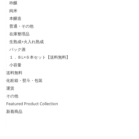
吟醸
純米
本醸造
普通・その他
在庫整理品
生熟成+火入れ熟成
パック酒
１．８L×６本セット【送料無料】
小容量
送料無料
化粧箱・熨斗・包装
運賃
その他
Featured Product Collection
新着商品