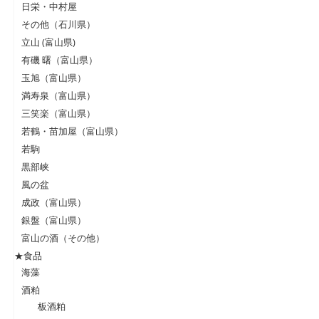
日栄・中村屋
その他（石川県）
立山 (富山県)
有磯 曙（富山県）
玉旭（富山県）
満寿泉（富山県）
三笑楽（富山県）
若鶴・苗加屋（富山県）
若駒
黒部峡
風の盆
成政（富山県）
銀盤（富山県）
富山の酒（その他）
★食品
海藻
酒粕
板酒粕