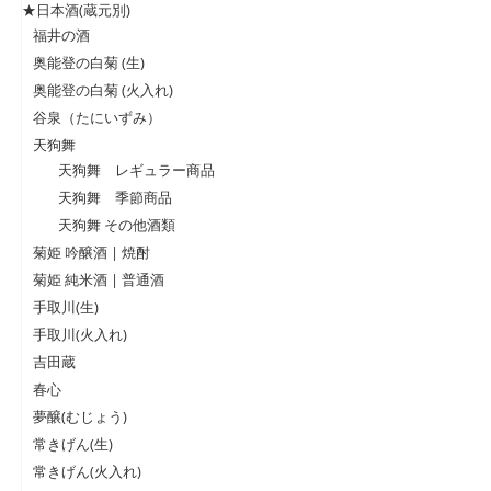
★日本酒(蔵元別)
福井の酒
奥能登の白菊 (生)
奥能登の白菊 (火入れ)
谷泉（たにいずみ）
天狗舞
天狗舞 レギュラー商品
天狗舞 季節商品
天狗舞 その他酒類
菊姫 吟醸酒 | 焼酎
菊姫 純米酒 | 普通酒
手取川(生)
手取川(火入れ)
吉田蔵
春心
夢醸(むじょう)
常きげん(生)
常きげん(火入れ)