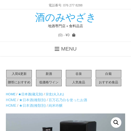
電話番号: 076 277 8288
酒のみやざき
地酒専門店＋食料品店
(0)
- ¥0
MENU
入荷&更新
新酒
谷泉
白菊
贈答におすすめ
低価格ワイン
人気食品
おすすめ食品
HOME
/
★日本酒(蔵元別)
/
宗玄(火入れ)
HOME
/
★日本酒(種類別)
/
百万石乃白を使ったお酒
HOME
/
★日本酒(種類別)
/
純米吟醸