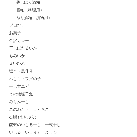
袋しぼり酒粕
酒粕（料理用）
ねり酒粕（漬物用）
プロだし
お菓子
金沢カレー
干しほたるいか
もみいか
えいひれ
塩辛・黒作り
へしこ・フグの子
干し甘エビ
その他塩干魚
みりん干し
このわた・干しくちこ
巻鰤 (まきぶり)
能登のいしる干し、一夜干し
いしる（いしり）・よしる