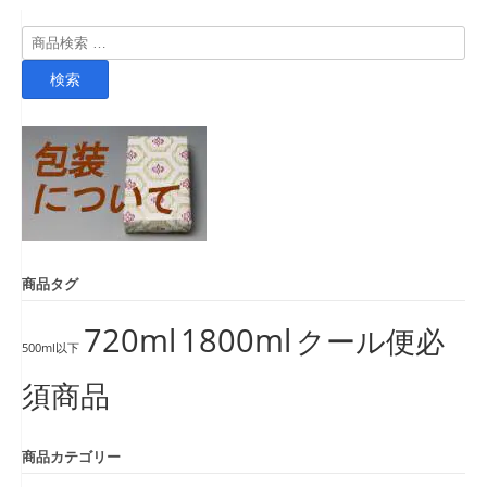
検
索
検索
対
象:
商品タグ
720ml
1800ml
クール便必
500ml以下
須商品
商品カテゴリー