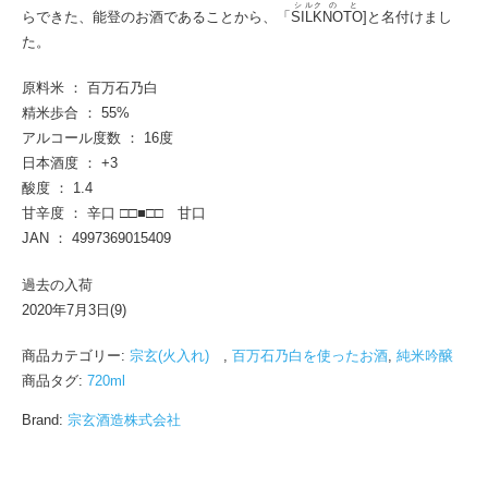
シ
ル
ク
の
と
らできた、能登のお酒であることから、「
SI
L
K
NO
TO
]と名付けまし
た。
原料米 ： 百万石乃白
精米歩合 ： 55%
アルコール度数 ： 16度
日本酒度 ： +3
酸度 ： 1.4
甘辛度 ： 辛口 □□■□□ 甘口
JAN ： 4997369015409
過去の入荷
2020年7月3日(9)
商品カテゴリー:
宗玄(火入れ)
,
百万石乃白を使ったお酒
,
純米吟醸
商品タグ:
720ml
Brand:
宗玄酒造株式会社