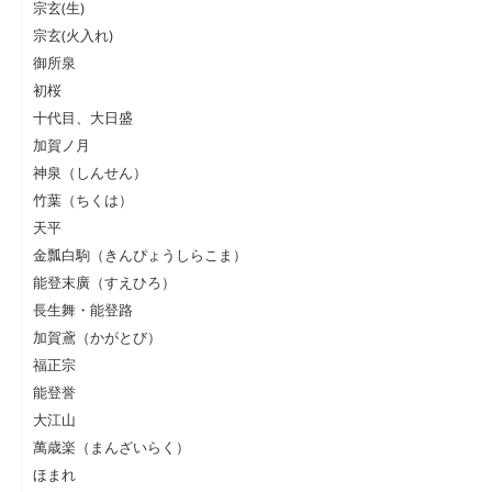
宗玄(生)
宗玄(火入れ)
御所泉
初桜
十代目、大日盛
加賀ノ月
神泉（しんせん）
竹葉（ちくは）
天平
金瓢白駒（きんぴょうしらこま）
能登末廣（すえひろ）
長生舞・能登路
加賀鳶（かがとび）
福正宗
能登誉
大江山
萬歳楽（まんざいらく）
ほまれ