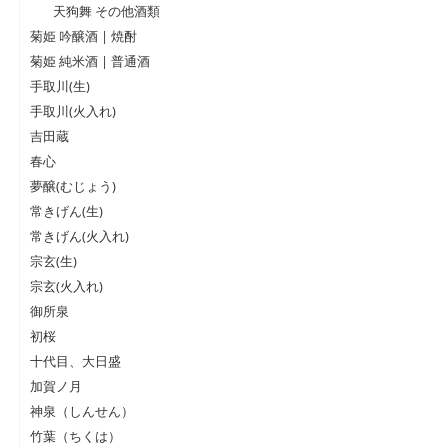
天狗舞 その他酒類
菊姫 吟醸酒 | 焼酎
菊姫 純米酒 | 普通酒
手取川(生)
手取川(火入れ)
吉田蔵
春心
夢醸(むじょう)
常きげん(生)
常きげん(火入れ)
宗玄(生)
宗玄(火入れ)
御所泉
初桜
十代目、大日盛
加賀ノ月
神泉（しんせん）
竹葉（ちくは）