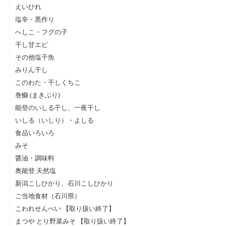
えいひれ
塩辛・黒作り
へしこ・フグの子
干し甘エビ
その他塩干魚
みりん干し
このわた・干しくちこ
巻鰤 (まきぶり)
能登のいしる干し、一夜干し
いしる（いしり）・よしる
食品いろいろ
みそ
醤油・調味料
奥能登 天然塩
新潟こしひかり、石川こしひかり
ご当地食材（石川県）
こわれせんべい 【取り扱い終了】
まつや とり野菜みそ 【取り扱い終了】