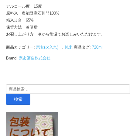
アルコール度 15度
原料米 奥能登産石川門100%
精米歩合 65%
保管方法 冷暗所
お召し上がり方 冷から常温でお楽しみいただけます。
商品カテゴリー:
宗玄(火入れ)
,
純米
商品タグ:
720ml
Brand:
宗玄酒造株式会社
検
索
検索
対
象: