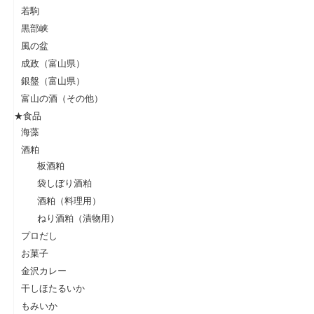
若駒
黒部峡
風の盆
成政（富山県）
銀盤（富山県）
富山の酒（その他）
★食品
海藻
酒粕
板酒粕
袋しぼり酒粕
酒粕（料理用）
ねり酒粕（漬物用）
プロだし
お菓子
金沢カレー
干しほたるいか
もみいか