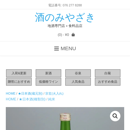
電話番号: 076 277 8288
酒のみやざき
地酒専門店＋食料品店
(0)
- ¥0
MENU
入荷&更新
新酒
谷泉
白菊
贈答におすすめ
低価格ワイン
人気食品
おすすめ食品
HOME
/
★日本酒(蔵元別)
/
宗玄(火入れ)
HOME
/
★日本酒(種類別)
/
純米