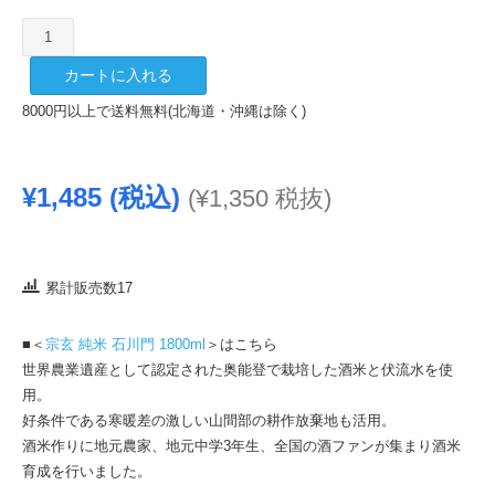
宗
玄
カートに入れる
純
米
8000円以上で送料無料(北海道・沖縄は除く)
石
川
門
¥
1,485
(税込)
(
¥
1,350
税抜)
720ml
個
累計販売数17
■＜
宗玄 純米 石川門 1800ml
＞はこちら
世界農業遺産として認定された奥能登で栽培した酒米と伏流水を使
用。
好条件である寒暖差の激しい山間部の耕作放棄地も活用。
酒米作りに地元農家、地元中学3年生、全国の酒ファンが集まり酒米
育成を行いました。