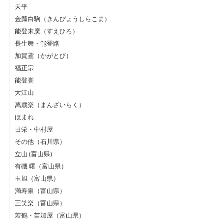
天平
金瓢白駒（きんぴょうしらこま）
能登末廣（すえひろ）
長生舞・能登路
加賀鳶（かがとび）
福正宗
能登誉
大江山
萬歳楽（まんざいらく）
ほまれ
日栄・中村屋
その他（石川県）
立山 (富山県)
有磯 曙（富山県）
玉旭（富山県）
満寿泉（富山県）
三笑楽（富山県）
若鶴・苗加屋（富山県）