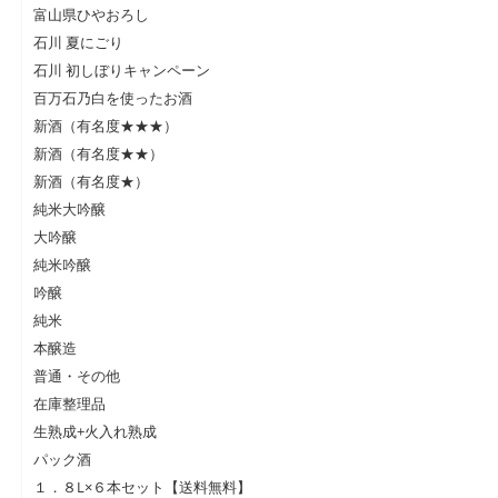
富山県ひやおろし
石川 夏にごり
石川 初しぼりキャンペーン
百万石乃白を使ったお酒
新酒（有名度★★★）
新酒（有名度★★）
新酒（有名度★）
純米大吟醸
大吟醸
純米吟醸
吟醸
純米
本醸造
普通・その他
在庫整理品
生熟成+火入れ熟成
パック酒
１．８L×６本セット【送料無料】