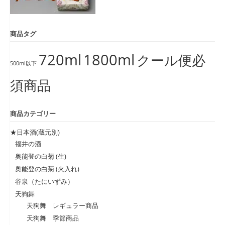
商品タグ
720ml
1800ml
クール便必
500ml以下
須商品
商品カテゴリー
★日本酒(蔵元別)
福井の酒
奥能登の白菊 (生)
奥能登の白菊 (火入れ)
谷泉（たにいずみ）
天狗舞
天狗舞 レギュラー商品
天狗舞 季節商品