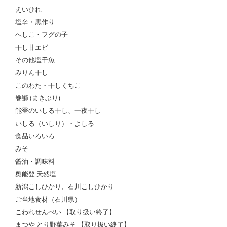
えいひれ
塩辛・黒作り
へしこ・フグの子
干し甘エビ
その他塩干魚
みりん干し
このわた・干しくちこ
巻鰤 (まきぶり)
能登のいしる干し、一夜干し
いしる（いしり）・よしる
食品いろいろ
みそ
醤油・調味料
奥能登 天然塩
新潟こしひかり、石川こしひかり
ご当地食材（石川県）
こわれせんべい 【取り扱い終了】
まつや とり野菜みそ 【取り扱い終了】