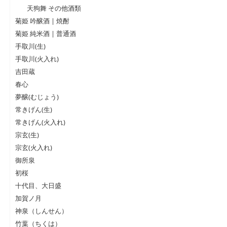
天狗舞 その他酒類
菊姫 吟醸酒 | 焼酎
菊姫 純米酒 | 普通酒
手取川(生)
手取川(火入れ)
吉田蔵
春心
夢醸(むじょう)
常きげん(生)
常きげん(火入れ)
宗玄(生)
宗玄(火入れ)
御所泉
初桜
十代目、大日盛
加賀ノ月
神泉（しんせん）
竹葉（ちくは）