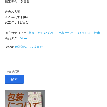
精米歩合 ５８％
過去の入荷
2021年9月9日(6)
2020年9月17日(6)
商品カテゴリー:
谷泉（たにいずみ）
,
令和7年 石川ひやおろし
,
純米
商品タグ:
720ml
Brand:
鶴野酒造 株式会社
検
索
検索
対
象: