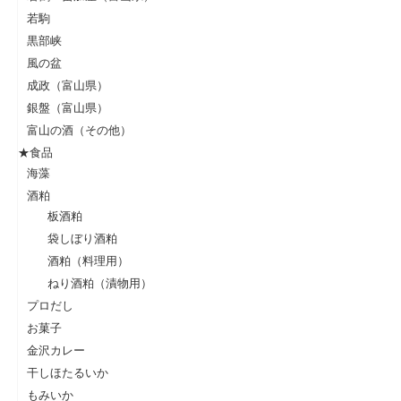
若駒
黒部峡
風の盆
成政（富山県）
銀盤（富山県）
富山の酒（その他）
★食品
海藻
酒粕
板酒粕
袋しぼり酒粕
酒粕（料理用）
ねり酒粕（漬物用）
プロだし
お菓子
金沢カレー
干しほたるいか
もみいか