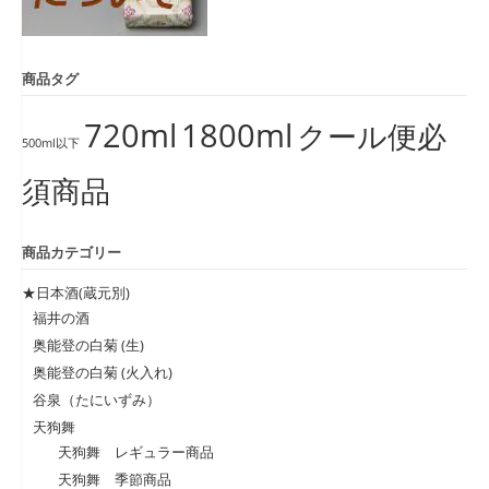
商品タグ
720ml
1800ml
クール便必
500ml以下
須商品
商品カテゴリー
★日本酒(蔵元別)
福井の酒
奥能登の白菊 (生)
奥能登の白菊 (火入れ)
谷泉（たにいずみ）
天狗舞
天狗舞 レギュラー商品
天狗舞 季節商品