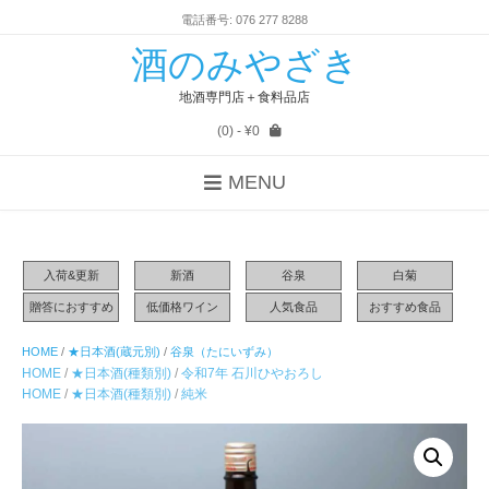
電話番号: 076 277 8288
酒のみやざき
地酒専門店＋食料品店
(0)
- ¥0
MENU
入荷&更新
新酒
谷泉
白菊
贈答におすすめ
低価格ワイン
人気食品
おすすめ食品
HOME
/
★日本酒(蔵元別)
/
谷泉（たにいずみ）
HOME
/
★日本酒(種類別)
/
令和7年 石川ひやおろし
HOME
/
★日本酒(種類別)
/
純米