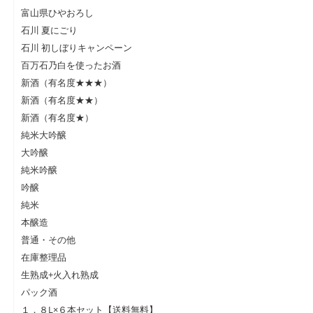
富山県ひやおろし
石川 夏にごり
石川 初しぼりキャンペーン
百万石乃白を使ったお酒
新酒（有名度★★★）
新酒（有名度★★）
新酒（有名度★）
純米大吟醸
大吟醸
純米吟醸
吟醸
純米
本醸造
普通・その他
在庫整理品
生熟成+火入れ熟成
パック酒
１．８L×６本セット【送料無料】