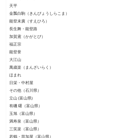
天平
金瓢白駒（きんぴょうしらこま）
能登末廣（すえひろ）
長生舞・能登路
加賀鳶（かがとび）
福正宗
能登誉
大江山
萬歳楽（まんざいらく）
ほまれ
日栄・中村屋
その他（石川県）
立山 (富山県)
有磯 曙（富山県）
玉旭（富山県）
満寿泉（富山県）
三笑楽（富山県）
若鶴・苗加屋（富山県）