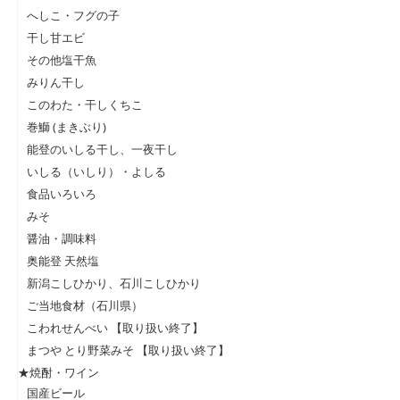
へしこ・フグの子
干し甘エビ
その他塩干魚
みりん干し
このわた・干しくちこ
巻鰤 (まきぶり)
能登のいしる干し、一夜干し
いしる（いしり）・よしる
食品いろいろ
みそ
醤油・調味料
奥能登 天然塩
新潟こしひかり、石川こしひかり
ご当地食材（石川県）
こわれせんべい 【取り扱い終了】
まつや とり野菜みそ 【取り扱い終了】
★焼酎・ワイン
国産ビール