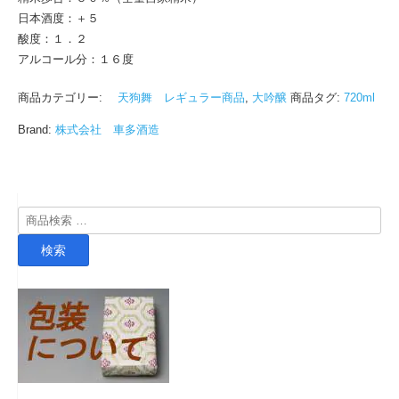
日本酒度：＋５
酸度：１．２
アルコール分：１６度
商品カテゴリー:
天狗舞 レギュラー商品
,
大吟醸
商品タグ:
720ml
Brand:
株式会社 車多酒造
検
索
検索
対
象: