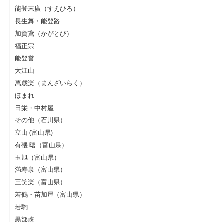
能登末廣（すえひろ）
長生舞・能登路
加賀鳶（かがとび）
福正宗
能登誉
大江山
萬歳楽（まんざいらく）
ほまれ
日栄・中村屋
その他（石川県）
立山 (富山県)
有磯 曙（富山県）
玉旭（富山県）
満寿泉（富山県）
三笑楽（富山県）
若鶴・苗加屋（富山県）
若駒
黒部峡