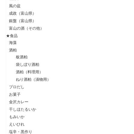
風の盆
成政（富山県）
銀盤（富山県）
富山の酒（その他）
★食品
海藻
酒粕
板酒粕
袋しぼり酒粕
酒粕（料理用）
ねり酒粕（漬物用）
プロだし
お菓子
金沢カレー
干しほたるいか
もみいか
えいひれ
塩辛・黒作り