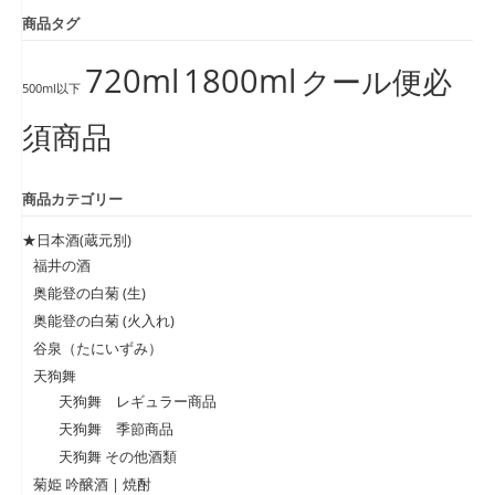
商品タグ
720ml
1800ml
クール便必
500ml以下
須商品
商品カテゴリー
★日本酒(蔵元別)
福井の酒
奥能登の白菊 (生)
奥能登の白菊 (火入れ)
谷泉（たにいずみ）
天狗舞
天狗舞 レギュラー商品
天狗舞 季節商品
天狗舞 その他酒類
菊姫 吟醸酒 | 焼酎