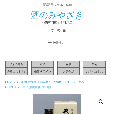
電話番号: 076 277 8288
酒のみやざき
地酒専門店＋食料品店
(0)
- ¥0
MENU
入荷&更新
新酒
谷泉
白菊
贈答におすすめ
低価格ワイン
人気食品
おすすめ食品
HOME
/
★日本酒(蔵元別)
/
天狗舞
/
天狗舞 レギュラー商品
HOME
/
★日本酒(種類別)
/
大吟醸