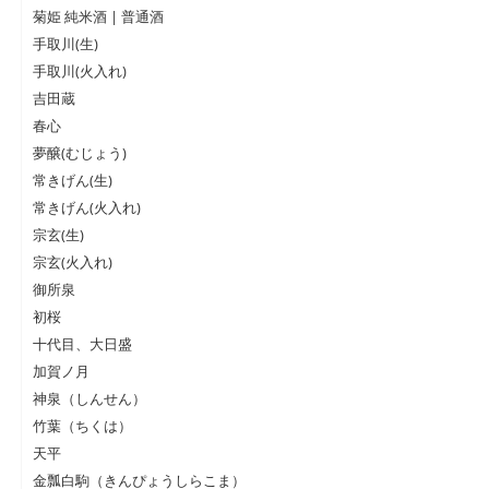
菊姫 純米酒 | 普通酒
手取川(生)
手取川(火入れ)
吉田蔵
春心
夢醸(むじょう)
常きげん(生)
常きげん(火入れ)
宗玄(生)
宗玄(火入れ)
御所泉
初桜
十代目、大日盛
加賀ノ月
神泉（しんせん）
竹葉（ちくは）
天平
金瓢白駒（きんぴょうしらこま）