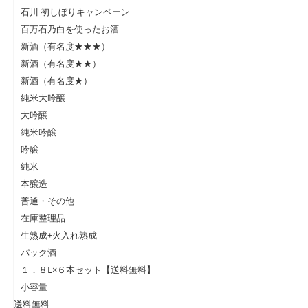
石川 初しぼりキャンペーン
百万石乃白を使ったお酒
新酒（有名度★★★）
新酒（有名度★★）
新酒（有名度★）
純米大吟醸
大吟醸
純米吟醸
吟醸
純米
本醸造
普通・その他
在庫整理品
生熟成+火入れ熟成
パック酒
１．８L×６本セット【送料無料】
小容量
送料無料