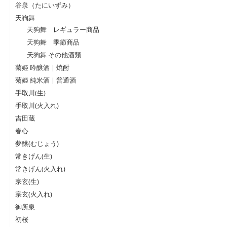
谷泉（たにいずみ）
天狗舞
天狗舞 レギュラー商品
天狗舞 季節商品
天狗舞 その他酒類
菊姫 吟醸酒 | 焼酎
菊姫 純米酒 | 普通酒
手取川(生)
手取川(火入れ)
吉田蔵
春心
夢醸(むじょう)
常きげん(生)
常きげん(火入れ)
宗玄(生)
宗玄(火入れ)
御所泉
初桜