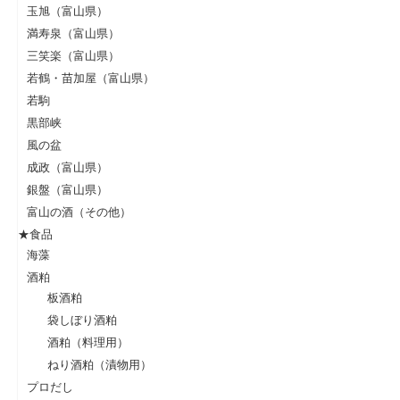
玉旭（富山県）
満寿泉（富山県）
三笑楽（富山県）
若鶴・苗加屋（富山県）
若駒
黒部峡
風の盆
成政（富山県）
銀盤（富山県）
富山の酒（その他）
★食品
海藻
酒粕
板酒粕
袋しぼり酒粕
酒粕（料理用）
ねり酒粕（漬物用）
プロだし