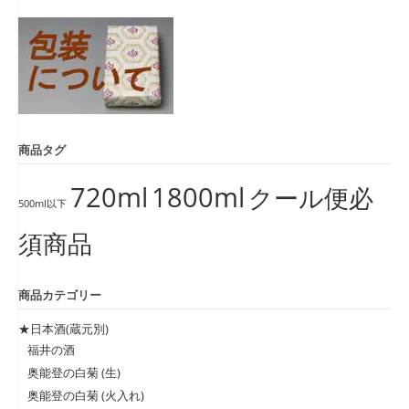
象:
商品タグ
720ml
1800ml
クール便必
500ml以下
須商品
商品カテゴリー
★日本酒(蔵元別)
福井の酒
奥能登の白菊 (生)
奥能登の白菊 (火入れ)