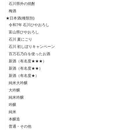
石川県外の焼酎
梅酒
★日本酒(種類別)
令和7年 石川ひやおろし
富山県ひやおろし
石川 夏にごり
石川 初しぼりキャンペーン
百万石乃白を使ったお酒
新酒（有名度★★★）
新酒（有名度★★）
新酒（有名度★）
純米大吟醸
大吟醸
純米吟醸
吟醸
純米
本醸造
普通・その他