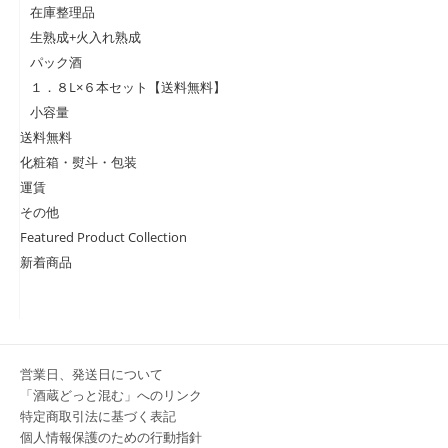
在庫整理品
生熟成+火入れ熟成
パック酒
１．８L×６本セット【送料無料】
小容量
送料無料
化粧箱・熨斗・包装
運賃
その他
Featured Product Collection
新着商品
営業日、発送日について
「酒蔵どっと混む」へのリンク
特定商取引法に基づく表記
個人情報保護のための行動指針