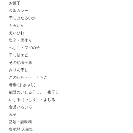
お菓子
金沢カレー
干しほたるいか
もみいか
えいひれ
塩辛・黒作り
へしこ・フグの子
干し甘エビ
その他塩干魚
みりん干し
このわた・干しくちこ
巻鰤 (まきぶり)
能登のいしる干し、一夜干し
いしる（いしり）・よしる
食品いろいろ
みそ
醤油・調味料
奥能登 天然塩