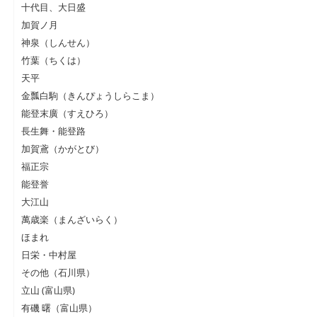
十代目、大日盛
加賀ノ月
神泉（しんせん）
竹葉（ちくは）
天平
金瓢白駒（きんぴょうしらこま）
能登末廣（すえひろ）
長生舞・能登路
加賀鳶（かがとび）
福正宗
能登誉
大江山
萬歳楽（まんざいらく）
ほまれ
日栄・中村屋
その他（石川県）
立山 (富山県)
有磯 曙（富山県）