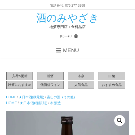
電話番号: 076 277 8288
酒のみやざき
地酒専門店＋食料品店
(0)
- ¥0
MENU
入荷&更新
新酒
谷泉
白菊
贈答におすすめ
低価格ワイン
人気食品
おすすめ食品
HOME
/
★日本酒(蔵元別)
/
富山の酒（その他）
HOME
/
★日本酒(種類別)
/
本醸造