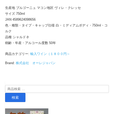
メ
生産地 ブルゴーニュ マコン地区 ヴィレ・クレッセ
ー
サイズ 750ml
ヌ
JAN 4589624098656
ロ
色・種類・タイプ・キャップ仕様 白・ミディアムボディ・750ml・コ
ジ
ルク
ェ
品種 シャルドネ
ラ
樹齢・年産・アルコール度数 50年
サ
ラ
商品カテゴリー:
輸入ワイン（１８００円～
750ml
個
Brand:
株式会社 オーレジャパン
検
索
検索
対
象: