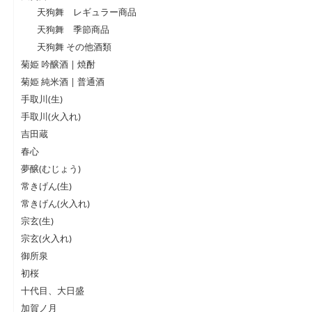
天狗舞 レギュラー商品
天狗舞 季節商品
天狗舞 その他酒類
菊姫 吟醸酒 | 焼酎
菊姫 純米酒 | 普通酒
手取川(生)
手取川(火入れ)
吉田蔵
春心
夢醸(むじょう)
常きげん(生)
常きげん(火入れ)
宗玄(生)
宗玄(火入れ)
御所泉
初桜
十代目、大日盛
加賀ノ月