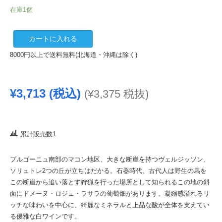
在庫1個
ヴ
カートに入れる
ィ
8000円以上で送料無料(北海道・沖縄は除く)
レ
ク
レ
¥
3,713
(税込)
(
¥
3,375
税抜)
ッ
セ
ノ
ー
累計販売数1
ト
ル
ブルゴーニュ南部のマコン地区、大きな断崖を持つヴェルジッソン、
ア
ソリュトレ2つの丘が立ちはだかる。石器時代、古代人は野生の馬を
ン
この断崖から追い落とす狩猟を行った場所として知られるこの地の斜
ヴ
面にドメーヌ・ロジェ・ラサラの葡萄畑があります。凝縮感溢れるリ
ィ
ッチな味わいを中心に、綺麗なミネラルと上品な酸が全体を支えてい
2017
る優雅な白ワインです。
ド