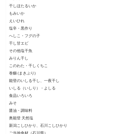
干しほたるいか
もみいか
えいひれ
塩辛・黒作り
へしこ・フグの子
干し甘エビ
その他塩干魚
みりん干し
このわた・干しくちこ
巻鰤 (まきぶり)
能登のいしる干し、一夜干し
いしる（いしり）・よしる
食品いろいろ
みそ
醤油・調味料
奥能登 天然塩
新潟こしひかり、石川こしひかり
ご当地食材（石川県）