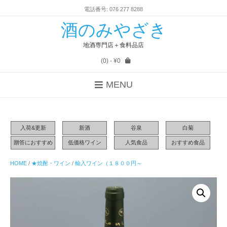
電話番号: 076 277 8288
酒のみやざき
地酒専門店＋食料品店
(0)
- ¥0
MENU
入荷&更新
新酒
谷泉
白菊
贈答におすすめ
低価格ワイン
人気食品
おすすめ食品
HOME
/
★焼酎・ワイン
/
輸入ワイン（１８００円～