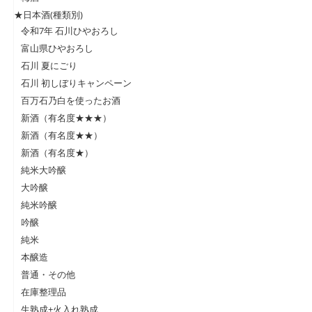
★日本酒(種類別)
令和7年 石川ひやおろし
富山県ひやおろし
石川 夏にごり
石川 初しぼりキャンペーン
百万石乃白を使ったお酒
新酒（有名度★★★）
新酒（有名度★★）
新酒（有名度★）
純米大吟醸
大吟醸
純米吟醸
吟醸
純米
本醸造
普通・その他
在庫整理品
生熟成+火入れ熟成