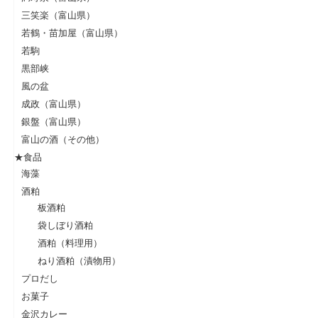
三笑楽（富山県）
若鶴・苗加屋（富山県）
若駒
黒部峡
風の盆
成政（富山県）
銀盤（富山県）
富山の酒（その他）
★食品
海藻
酒粕
板酒粕
袋しぼり酒粕
酒粕（料理用）
ねり酒粕（漬物用）
プロだし
お菓子
金沢カレー