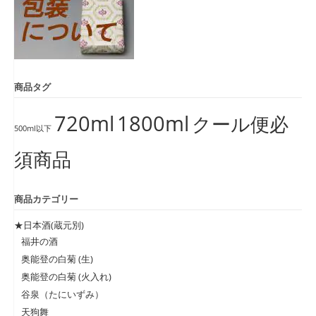
商品タグ
720ml
1800ml
クール便必
500ml以下
須商品
商品カテゴリー
★日本酒(蔵元別)
福井の酒
奥能登の白菊 (生)
奥能登の白菊 (火入れ)
谷泉（たにいずみ）
天狗舞