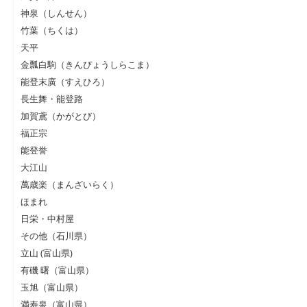
神泉（しんせん）
竹葉（ちくは）
天平
金瓢白駒（きんぴょうしらこま）
能登末廣（すえひろ）
長生舞・能登路
加賀鳶（かがとび）
福正宗
能登誉
大江山
萬歳楽（まんざいらく）
ほまれ
日栄・中村屋
その他（石川県）
立山 (富山県)
有磯 曙（富山県）
玉旭（富山県）
満寿泉（富山県）