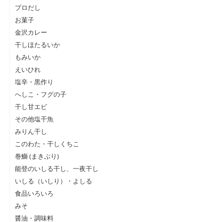
プロだし
お菓子
金沢カレー
干しほたるいか
もみいか
えいひれ
塩辛・黒作り
へしこ・フグの子
干し甘エビ
その他塩干魚
みりん干し
このわた・干しくちこ
巻鰤 (まきぶり)
能登のいしる干し、一夜干し
いしる（いしり）・よしる
食品いろいろ
みそ
醤油・調味料