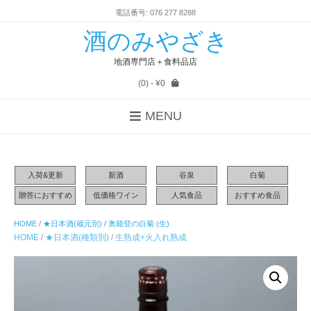
電話番号: 076 277 8288
酒のみやざき
地酒専門店＋食料品店
(0)
- ¥0
MENU
入荷&更新
新酒
谷泉
白菊
贈答におすすめ
低価格ワイン
人気食品
おすすめ食品
HOME
/
★日本酒(蔵元別)
/
奥能登の白菊 (生)
HOME
/
★日本酒(種類別)
/
生熟成+火入れ熟成