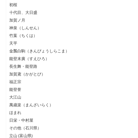
初桜
十代目、大日盛
加賀ノ月
神泉（しんせん）
竹葉（ちくは）
天平
金瓢白駒（きんぴょうしらこま）
能登末廣（すえひろ）
長生舞・能登路
加賀鳶（かがとび）
福正宗
能登誉
大江山
萬歳楽（まんざいらく）
ほまれ
日栄・中村屋
その他（石川県）
立山 (富山県)