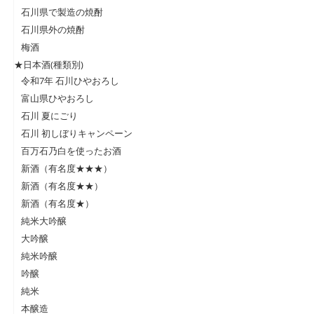
石川県で製造の焼酎
石川県外の焼酎
梅酒
★日本酒(種類別)
令和7年 石川ひやおろし
富山県ひやおろし
石川 夏にごり
石川 初しぼりキャンペーン
百万石乃白を使ったお酒
新酒（有名度★★★）
新酒（有名度★★）
新酒（有名度★）
純米大吟醸
大吟醸
純米吟醸
吟醸
純米
本醸造