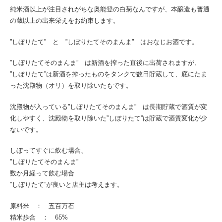
純米酒以上が注目されがちな奥能登の白菊なんですが、本醸造も普通
の蔵以上の出来栄えをお約束します。
”しぼりたて” と ”しぼりたてそのまんま” はおなじお酒です。
”しぼりたてそのまんま” は新酒を搾った直後に出荷されますが、
”しぼりたて”は新酒を搾ったものをタンクで数日貯蔵して、底にたま
った沈殿物（オリ）を取り除いたもです。
沈殿物が入っている”しぼりたてそのまんま” は長期貯蔵で酒質が変
化しやすく、沈殿物を取り除いた”しぼりたて”は貯蔵で酒質変化が少
ないです。
しぼってすぐに飲む場合、
”しぼりたてそのまんま”
数か月経って飲む場合
”しぼりたて”が良いと店主は考えます。
原料米 ： 五百万石
精米歩合 ： 65%