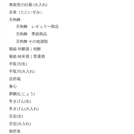
奥能登の白菊 (火入れ)
谷泉（たにいずみ）
天狗舞
天狗舞 レギュラー商品
天狗舞 季節商品
天狗舞 その他酒類
菊姫 吟醸酒 | 焼酎
菊姫 純米酒 | 普通酒
手取川(生)
手取川(火入れ)
吉田蔵
春心
夢醸(むじょう)
常きげん(生)
常きげん(火入れ)
宗玄(生)
宗玄(火入れ)
御所泉