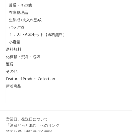
普通・その他
在庫整理品
生熟成+火入れ熟成
パック酒
１．８L×６本セット【送料無料】
小容量
送料無料
化粧箱・熨斗・包装
運賃
その他
Featured Product Collection
新着商品
営業日、発送日について
「酒蔵どっと混む」へのリンク
特定商取引法に基づく表記