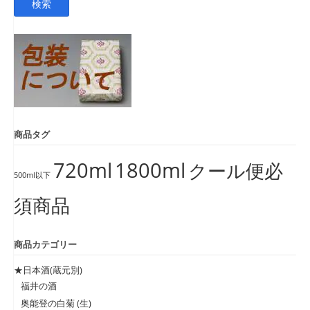
検索
対
象:
商品タグ
720ml
1800ml
クール便必
500ml以下
須商品
商品カテゴリー
★日本酒(蔵元別)
福井の酒
奥能登の白菊 (生)