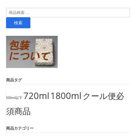
検
索
検索
対
象:
商品タグ
720ml
1800ml
クール便必
500ml以下
須商品
商品カテゴリー